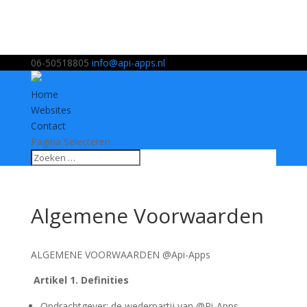
06-50518805
info@api-apps.nl
Home
Websites
Contact
Pagina Selecteren
Algemene Voorwaarden
ALGEMENE VOORWAARDEN @Api-Apps
Artikel 1. Definities
Opdrachtgever: de wederpartij van @Pi-Apps.