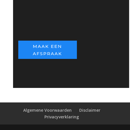
mogelijk!
Ik kom graag
vrijblijvend bij u langs!
MAAK EEN
AFSPRAAK
Algemene Voorwaarden
Disclaimer
Privacyverklaring