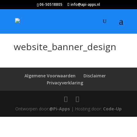
06-50518805
info@api-apps.nl
website_banner_design
Algemene Voorwaarden
Disclaimer
Privacyverklaring
Ontworpen door:
@Pi-Apps
| Hosting door:
Code-Up